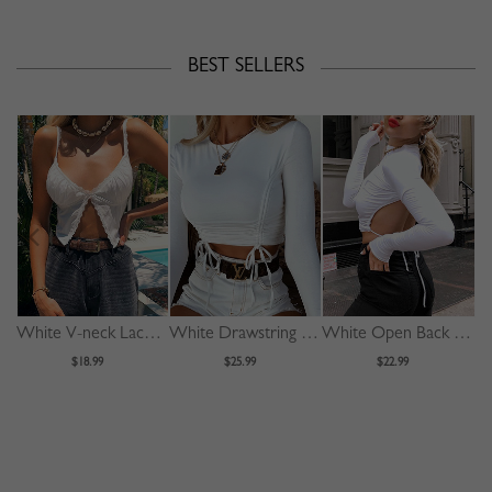
BEST SELLERS
White V-neck Lace Trim Cami Crop Top
White Drawstring Front Long Sleeve Crop Top
White Open Back Long Sleeve Crop Top
$18.99
$25.99
$22.99