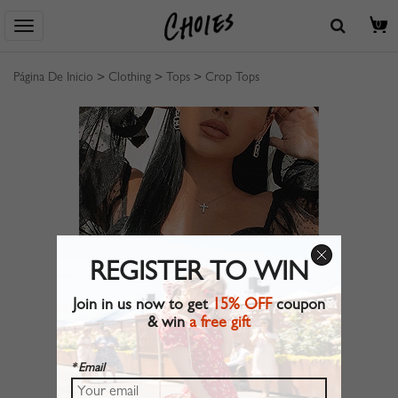
0
Página De Inicio
>
Clothing
>
Tops
>
Crop Tops
REGISTER TO WIN
Join in us now to get
15% OFF
coupon
& win
a free gift
* Email