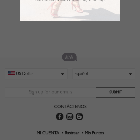
No,Thanks. I’d like to follow my own way!
CONTÁCTENOS
MI CUENTA •
Rastrear •
Mis Puntos