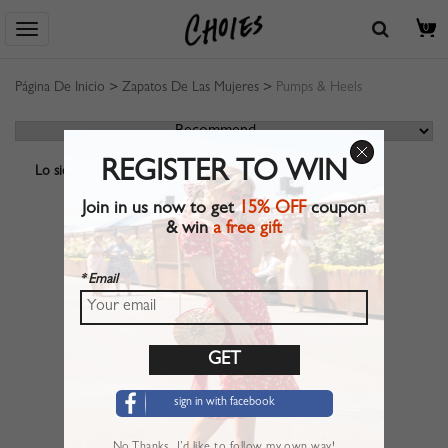
0
Página De Inicio
>
Zapatos De Las Mujeres
>
Pumps & Heels
REGISTER TO WIN
Lo siento, no se encuentra ningún resultado.
Join in us now to get
15% OFF
coupon
& win
a free gift
* Email
sign in with facebook