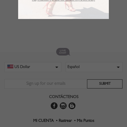
No,Thanks. I’d like to follow my own way!
CONTÁCTENOS
MI CUENTA •
Rastrear •
Mis Puntos