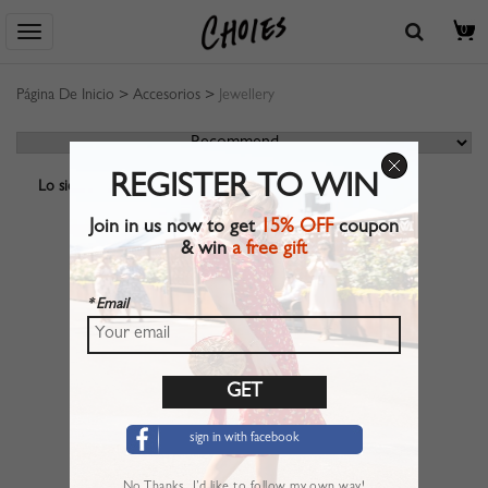
0
Página De Inicio
>
Accesorios
>
Jewellery
REGISTER TO WIN
Lo siento, no se encuentra ningún resultado.
Join in us now to get
15% OFF
coupon
& win
a free gift
* Email
sign in with facebook