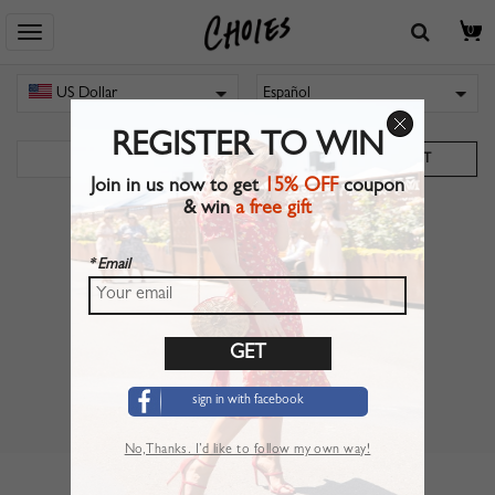
0
REGISTER TO WIN
Join in us now to get
15% OFF
coupon
& win
a free gift
CONTÁCTENOS
* Email
MI CUENTA •
Rastrear •
Mis Puntos
Sobre Nosotros •
Socios •
Contáctenos
Copyright © 2018 CHOIES
sign in with facebook
Términos & Condiciones •
Política de privacidad
No,Thanks. I’d like to follow my own way!