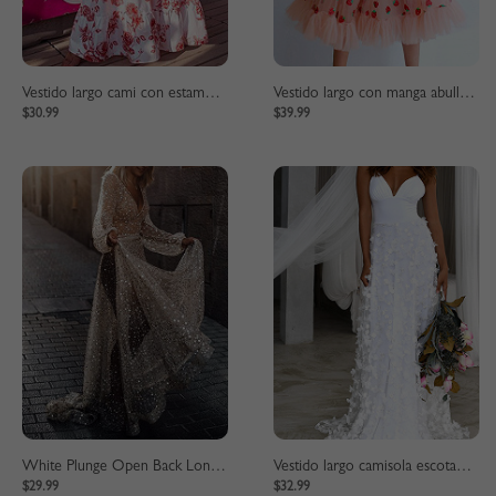
Vestido largo cami con estampado floral blanco
Vestido largo con manga abullonada y estampado de fresas en rosa
$30.99
$39.99
White Plunge Open Back Long Sleeve Maxi Dress
Vestido largo camisola escotado blanco
$29.99
$32.99