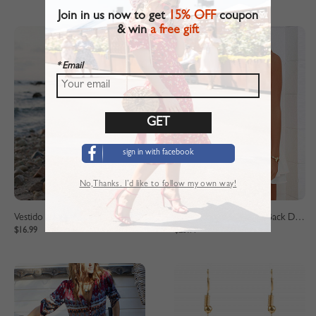
Join in us now to get
15% OFF
coupon
& win
a free gift
* Email
sign in with facebook
No,Thanks. I’d like to follow my own way!
Vestido largo de gasa con cuello en v y cintura con abertura en el muslo y frente elegante para mujer blanco
White Halter Cut Out Back Double Layer Pleated Skater Dress
$16.99
$25.99