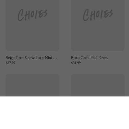
Beige Flare Sleeve Lace Mini Dress
Black Cami Midi Dress
$37.99
$31.99