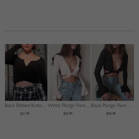
Black Ribbed Button Placket Front Long Sleeve Crop Top
White Plunge Flare Sleeve Crop Top
Black Plunge Flare Sleeve Crop Top
$31.99
$24.99
$24.99