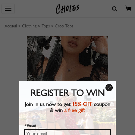
0
Accueil
>
Clothing
>
Tops
>
Crop Tops
REGISTER TO WIN
Join in us now to get
15% OFF
coupon
& win
a free gift
* Email