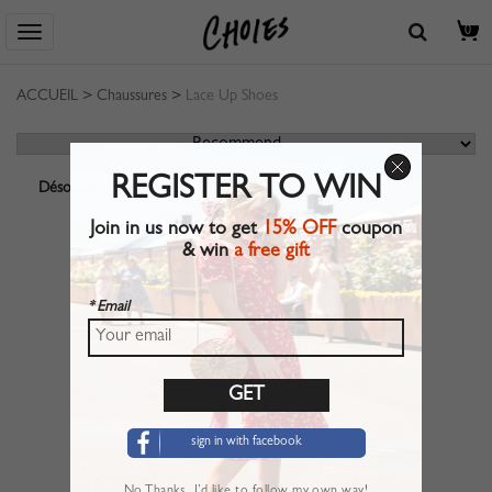
0
ACCUEIL
>
Chaussures
>
Lace Up Shoes
REGISTER TO WIN
Désolé, aucun résultat ne correspond.
Join in us now to get
15% OFF
coupon
& win
a free gift
* Email
sign in with facebook