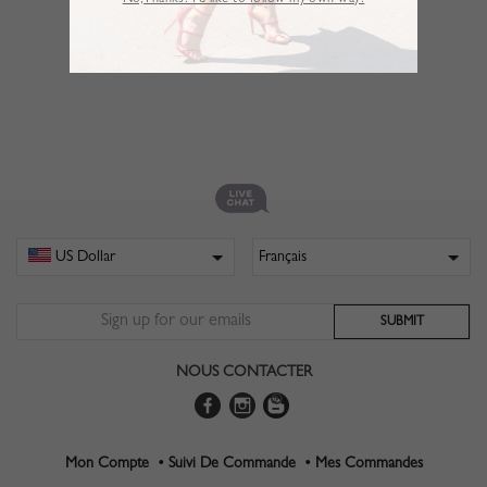
No,Thanks. I’d like to follow my own way!
NOUS CONTACTER
Mon Compte •
Suivi De Commande •
Mes Commandes