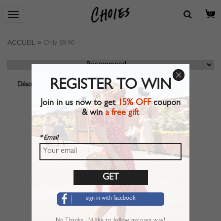
0
ACCUEIL
>
Only $9.90
REGISTER TO WIN
Désolé, aucun résultat ne correspond.
Join in us now to get
15% OFF
coupon
& win
a free gift
* Email
sign in with facebook