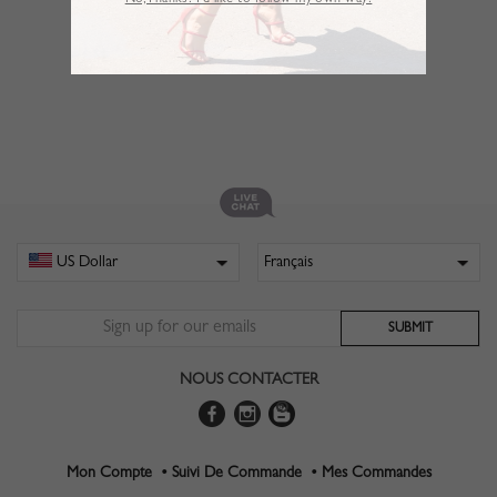
No,Thanks. I’d like to follow my own way!
NOUS CONTACTER
Mon Compte •
Suivi De Commande •
Mes Commandes