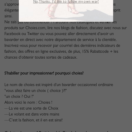
No,Thanks. I’d like to follow my own way!
s’approvisionne chaque semaine avec toutes sortes de conceptions
élégantes et branchées qui rafraîchira votre garde-robe et votre esprit
ainsi.
Ne sais pas où commencer ? Parcourir nos catalogues et vérifier les
produits sur Choies.com, lire nos blogs de fashion, discutez avec nous sur
Facebook ou Twitter ou vous pouvez aller directement d'avoir un
bavarder en direct avec notre département de service à la clientèle.
Inscrivez-vous pour recevoir par courriel des dernières indicateurs de
fashion, des offres en ligne exclusives, de plus, 15% Rabattcode + les
chances d'obtenir toutes sortes de cadeaux.
S'habiller pour impressionner! pourquoi choies?
Le nom de choies est inspiré d’un bavarder occasionnel ordinaire
"vous allez faire un choix ( choice )?!"
"un choix ? Oui !"
Alors voici le nom : Choies !
---La vie est une sorte de Choix
---Le volant est dans votre mains
---C'est la fashion, et il en est ainsi!