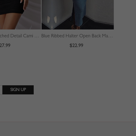
Black V-neck Ruched Detail Cami Mini Dress
Blue Ribbed Halter Open Back Maxi Dress
Black Plai
27.99
$22.99