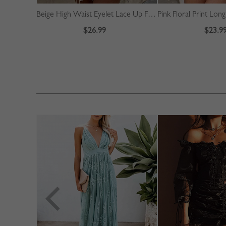
Beige High Waist Eyelet Lace Up Front Mini Skirt
$26.99
$23.9