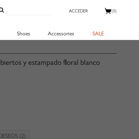
ACCEDER
(0)
Shoes
Accessories
SALE
biertos y estampado floral blanco
 DESEOS
(2)