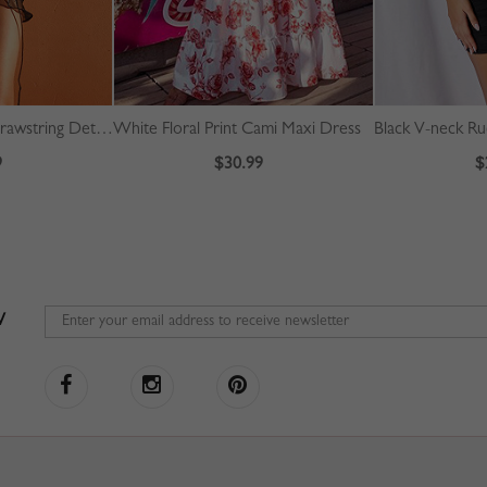
Black Square Neck Drawstring Detail Puff Sleeve Mini Dress
White Floral Print Cami Maxi Dress
9
$30.99
$
W