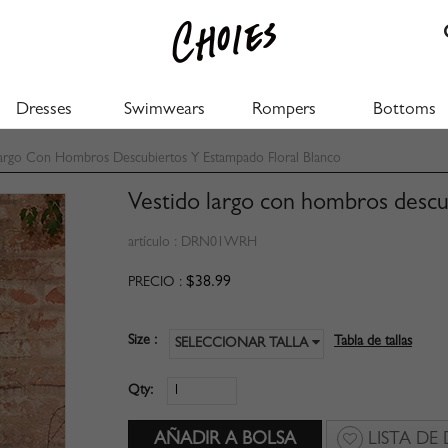
Dresses
Swimwears
Rompers
Bottoms
argo Con Hombros Descubiertos Y Estampado Floral Blanco
Vestido largo con hombros descu
artículo :
DRN01WRH
$38.99
PRECIO :
Size :
Tabla de tallas
SELECCIONAR TALLA
Qty:
LISTA DE