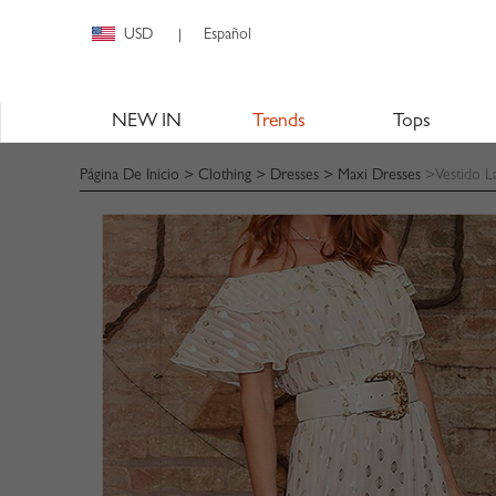
USD
Español
|
NEW IN
Trends
Tops
Página De Inicio
>
Clothing
>
Dresses
>
Maxi Dresses
>Vestido L