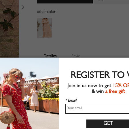
other color:
Detalles
Envío
Tela tejida
REGISTER TO
Detalle plisado
Adecuado para ropa de verano
Join in us now to get
15% O
Estilo chic
& win
a free gift
Lavar a máquina
Ajuste regular
* Email
Material no elástico
100% Poliéster
Compre este vestido de moda de tendencia en CHOI
Tabla de tallas