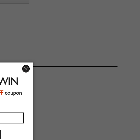
 WIN
FF
coupon
ES.COM