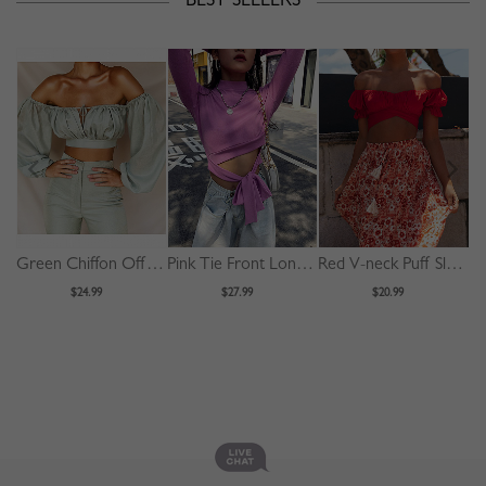
BEST SELLERS
Green Chiffon Off Shoulder Puff Sleeve Crop Top
Pink Tie Front Long Sleeve Crop Top
Red V-neck Puff Sleeve Crop Top
$24.99
$27.99
$20.99