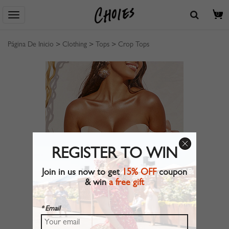
0
Página De Inicio
>
Clothing
>
Tops
>
Crop Tops
REGISTER TO WIN
Join in us now to get
15% OFF
coupon
& win
a free gift
* Email