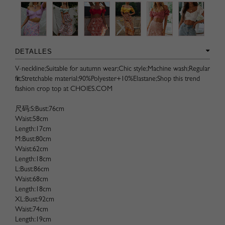
DETALLES
V-neckline;Suitable for autumn wear;Chic style;Machine wash;Regular
fit;Stretchable material;90%Polyester+10%Elastane;Shop this trend
fashion crop top at CHOIES.COM
尺码:S:Bust:76cm
Waist:58cm
Length:17cm
M:Bust:80cm
Waist:62cm
Length:18cm
L:Bust:86cm
Waist:68cm
Length:18cm
XL:Bust:92cm
Waist:74cm
Length:19cm