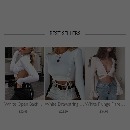
BEST SELLERS
White Open Back Long Sleeve Crop Top
White Drawstring Front Long Sleeve Crop Top
White Plunge Flare Sleeve Crop Top
$22.99
$25.99
$24.99