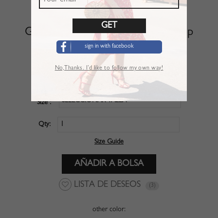
Green V-neck Puff Sleeve Crop Top
sign in with facebook
artículo :
CBO020NG
No,Thanks. I’d like to follow my own way!
$20.99
PRECIO :
SELECCIONAR TALLA
Size :
Qty:
Size Guide
LISTA DE DESEOS
(3)
other color: