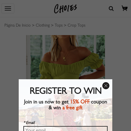
0
Página De Inicio
>
Clothing
>
Tops
>
Crop Tops
REGISTER TO WIN
Join in us now to get
15% OFF
coupon
& win
a free gift
* Email