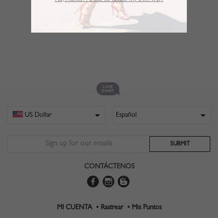
No,Thanks. I’d like to follow my own way!
CONTÁCTENOS
MI CUENTA •
Rastrear •
Mis Puntos