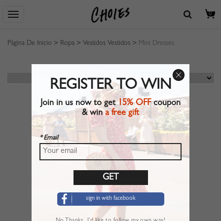
0
Página De Inicio
>
Ropa
>
Vestidos Vestidos
>
Mini Dresses
REGISTER TO WIN
Join in us now to get
15% OFF
coupon
& win
a free gift
* Email
sign in with facebook