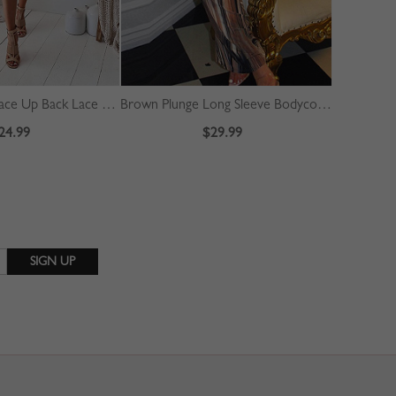
White V-neck Lace Up Back Lace Cami Dress
Brown Plunge Long Sleeve Bodycon Maxi Dress
24.99
$29.99