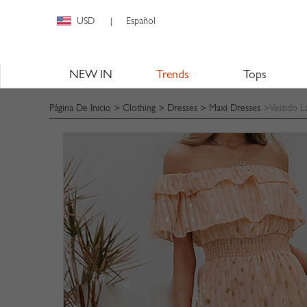
USD
Español
|
NEW IN
Trends
Tops
Página De Inicio
>
Clothing
>
Dresses
>
Maxi Dresses
>Vestido L