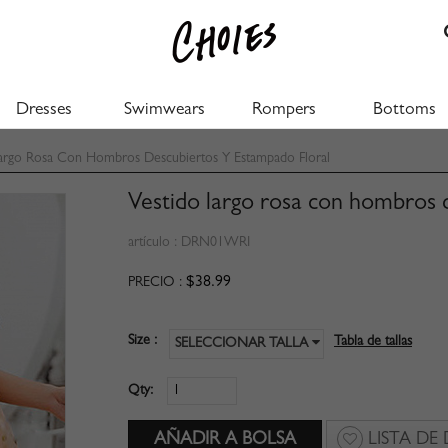
Dresses
Swimwears
Rompers
Bottoms
argo Rosa Con Hombros Descubiertos Y Estampado Floral
Vestido largo rosa con hombros 
artículo :
DRN01WRI
$38.99
PRECIO :
Size :
Tabla de tallas
SELECCIONAR TALLA
Qty:
LISTA DE