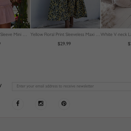
Pink Ruffle Hem Puff Sleeve Mini Dress
Yellow Floral Print Sleeveless Maxi Dress
9
$29.99
$
W