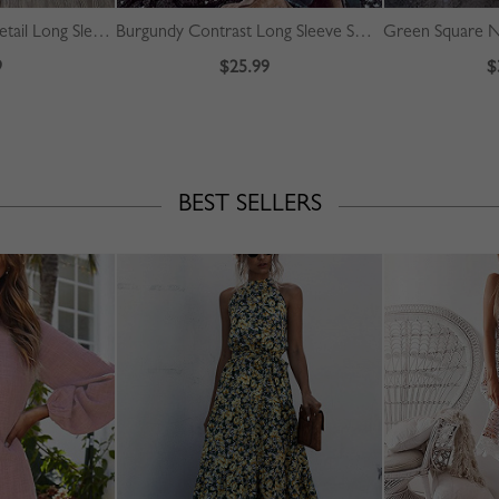
Beige Plaid Pleated Detail Long Sleeve Midi Dress
Burgundy Contrast Long Sleeve Sweater
9
$25.99
$
BEST SELLERS