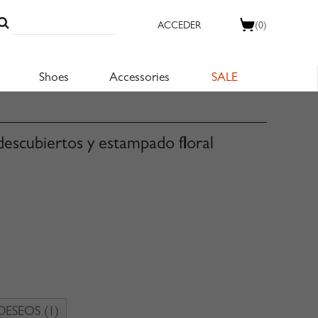
ACCEDER
(0)
Shoes
Accessories
SALE
descubiertos y estampado floral
 DESEOS
(1)