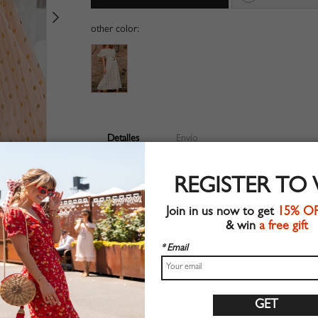
other color:
Detalles
Envío
Tela tejida
REGISTER TO
Detalle plisado
Adecuado para ropa de verano
Join in us now to get
15% O
Estilo chic
& win
a free gift
Lavar a máquina
Ajuste regular
* Email
Material no elástico
100% Poliéster
Compre este vestido de moda de tendencia en CHOI
Tabla de tallas