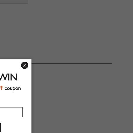
 WIN
FF
coupon
ES.COM