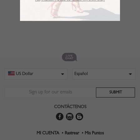
No,Thanks. I’d like to follow my own way!
CONTÁCTENOS
MI CUENTA •
Rastrear •
Mis Puntos