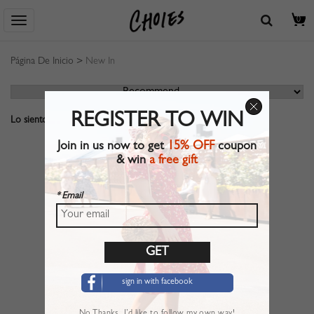
0
Página De Inicio
>
New In
REGISTER TO WIN
Lo siento, no se encuentra ningún resultado.
Join in us now to get
15% OFF
coupon
& win
a free gift
* Email
sign in with facebook