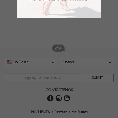
No,Thanks. I’d like to follow my own way!
CONTÁCTENOS
MI CUENTA •
Rastrear •
Mis Puntos