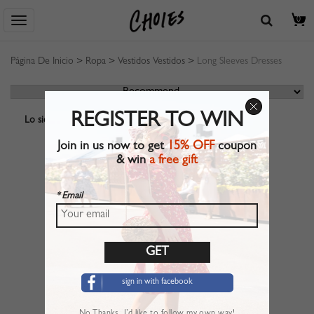
0
Página De Inicio
>
Ropa
>
Vestidos Vestidos
>
Long Sleeves Dresses
REGISTER TO WIN
Lo siento, no se encuentra ningún resultado.
Join in us now to get
15% OFF
coupon
& win
a free gift
* Email
sign in with facebook