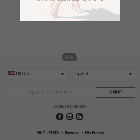
No,Thanks. I’d like to follow my own way!
CONTÁCTENOS
MI CUENTA •
Rastrear •
Mis Puntos