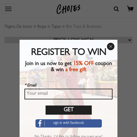
0
Página De Inicio
>
Ropa
>
Tapas
>
Bra Tops & Bralettes
REGISTER TO WIN
Join in us now to get
15% OFF
coupon
& win
a free gift
* Email
sign in with facebook