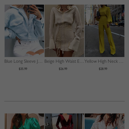
Blue Long Sleeve Jacket
Beige High Waist Eyelet Lace Up Front Mini Skirt
Yellow High Neck Long Sleeve Jumpsuit
$35.99
$26.99
$28.99