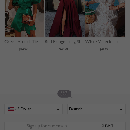
Green V-neck Tie Waist Puff Sleeve Mini Dress
Red Plunge Long Sleeve Maxi Dress
White V-neck Lace Trim Flare Sleeve Midi Dress
$34.99
$40.99
$41.99