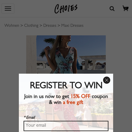
0
Wohnen
>
Clothing
>
Dresses
>
Maxi Dresses
REGISTER TO WIN
Join in us now to get
15% OFF
coupon
& win
a free gift
* Email