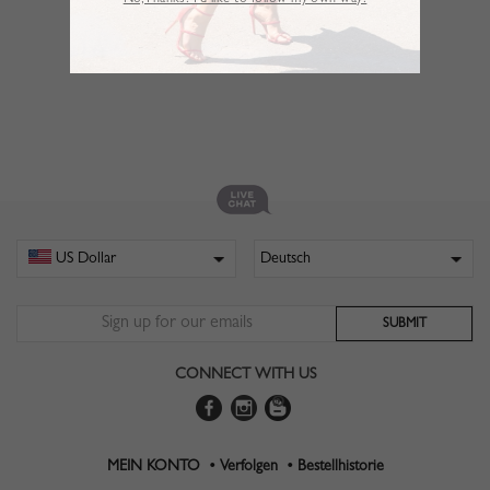
No,Thanks. I’d like to follow my own way!
CONNECT WITH US
MEIN KONTO •
Verfolgen •
Bestellhistorie