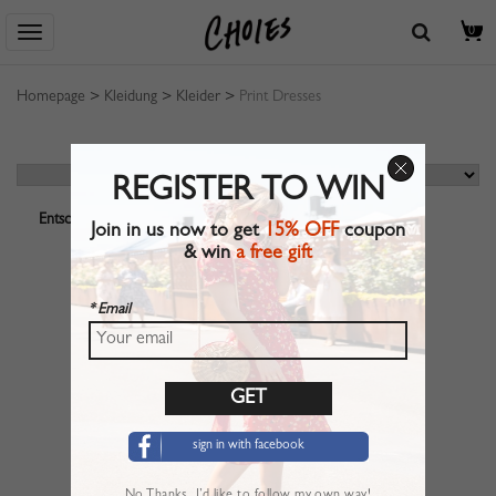
0
Homepage
>
Kleidung
>
Kleider
>
Print Dresses
REGISTER TO WIN
Entschuldigung! Ihre Suche ergab leider keine Produkttreffer.
Join in us now to get
15% OFF
coupon
& win
a free gift
* Email
sign in with facebook