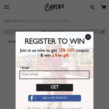
0
Página De Inicio
>
Yuanyuan Gong Photo Album
REGISTER TO WIN
Lo siento, no se encuentra ningún resultado.
Join in us now to get
15% OFF
coupon
& win
a free gift
* Email
sign in with facebook