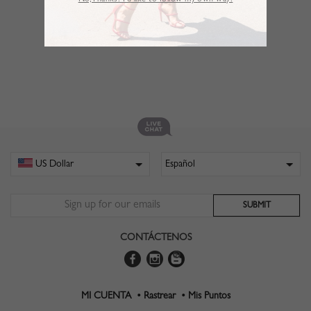
No,Thanks. I’d like to follow my own way!
CONTÁCTENOS
MI CUENTA •
Rastrear •
Mis Puntos