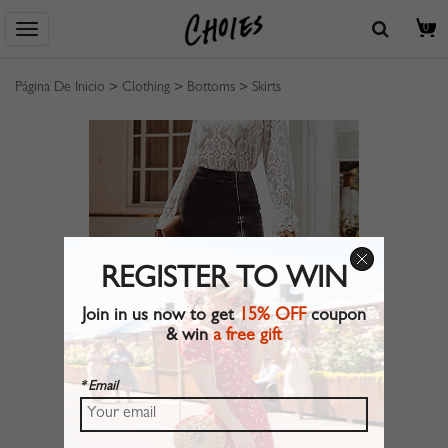
0
Página De Inicio
>
Clothing
>
Bottoms
>
Skirts
REGISTER TO WIN
Join in us now to get
15% OFF
coupon
& win
a free gift
* Email