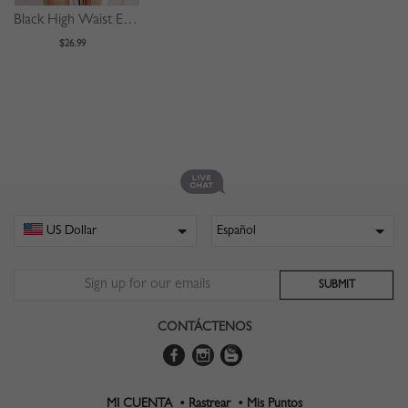
Black High Waist Eyelet Lace Up Front Mini Skirt
$26.99
CONTÁCTENOS
MI CUENTA •
Rastrear •
Mis Puntos