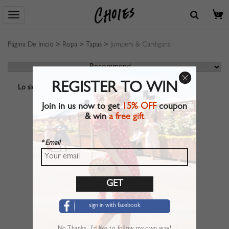
0
Página De Inicio
>
Ropa
>
Tapas
>
Jumpers & Cardigans
REGISTER TO WIN
Lo siento, no se encuentra ningún resultado.
Join in us now to get
15% OFF
coupon
& win
a free gift
* Email
sign in with facebook