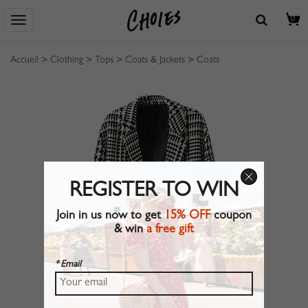
0
Accueil
>
Clothing
>
Tops
>
Coats & Jackets
>
Coats
REGISTER TO WIN
Join in us now to get
15% OFF
coupon
& win
a free gift
* Email