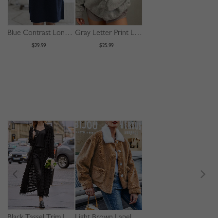
Blue Contrast Long Sleeve Mini Dress
Gray Letter Print Long Sleeve Hoodie
$29.99
$25.99
Black Tassel Trim Long Sleeve Longline Coat
Light Brown Lapel Neck Long Sleeve Fluffy Jacket