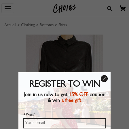
0
Accueil
>
Clothing
>
Bottoms
>
Skirts
REGISTER TO WIN
Join in us now to get
15% OFF
coupon
& win
a free gift
* Email