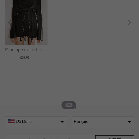
Mini-jupe noire taille haute à lacets et œillets sur le devant
$26.99