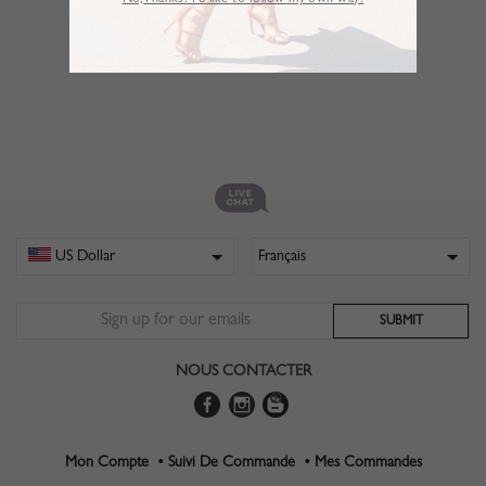
No,Thanks. I’d like to follow my own way!
NOUS CONTACTER
Mon Compte •
Suivi De Commande •
Mes Commandes