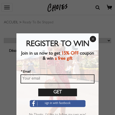
0
ACCUEIL
>
Ready To Be Shipped
REGISTER TO WIN
Désolé, aucun résultat ne correspond.
Join in us now to get
15% OFF
coupon
& win
a free gift
* Email
sign in with facebook