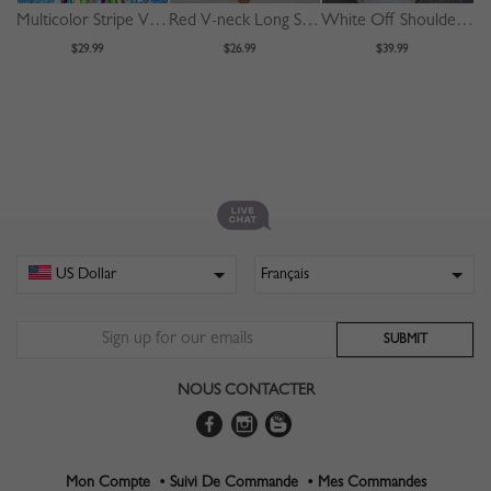
Multicolor Stripe V-neck Long Sleeve Maxi Dress
Red V-neck Long Sleeve Bodycon Dress
White Off Shoulder Ruffle Trim Maxi Dress
$29.99
$26.99
$39.99
NOUS CONTACTER
Mon Compte •
Suivi De Commande •
Mes Commandes