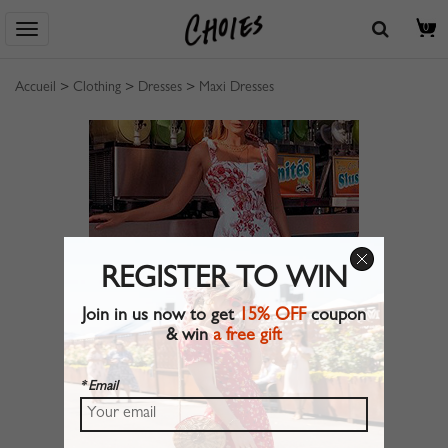
0
Accueil
>
Clothing
>
Dresses
>
Maxi Dresses
REGISTER TO WIN
Join in us now to get
15% OFF
coupon
& win
a free gift
* Email