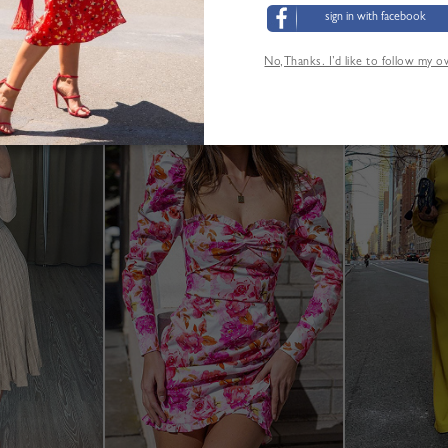
sign in with facebook
Guide des tailles
No,Thanks. I’d like to follow my 
'AUTRES CLIENTS ONT ÉGALEMENT CONSUL