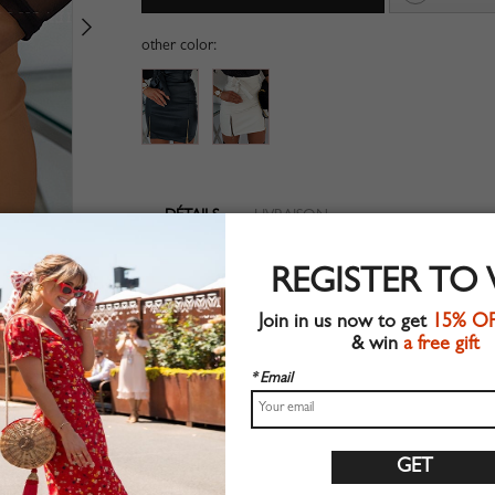
other color:
DÉTAILS
LIVRAISON
Tissu en similicuir
REGISTER TO
Fermeture à glissière
Attache à la taille
Join in us now to get
15% O
Convient pour les vêtements d'
& win
a free gift
automne
Style chic
* Email
Lavage en machine
Coupe régulière
Matériau non extensible
100 % polyester
Achetez cette jupe tendance sur CHOIES.COM