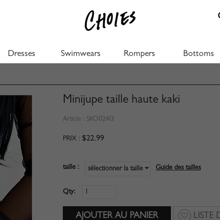
Dresses
Swimwears
Rompers
Bottoms
Minijupe taille haute kaki
Article :
SKO024I3
$22.99
PRIX :
taille :
Guide des tailles
sélectionner la taille
Qty:
LISTE 