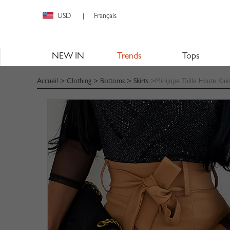
USD
Français
|
NEW IN
Trends
Tops
Accueil
>
Clothing
>
Bottoms
>
Skirts
>Minijupe Taille Haute Kaki