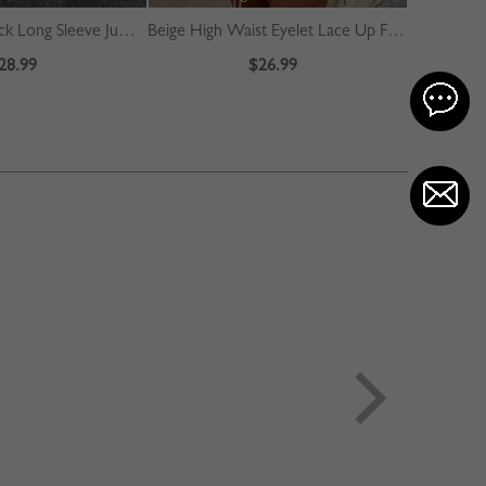
Yellow High Neck Long Sleeve Jumpsuit
Beige High Waist Eyelet Lace Up Front Mini Skirt
28.99
$26.99