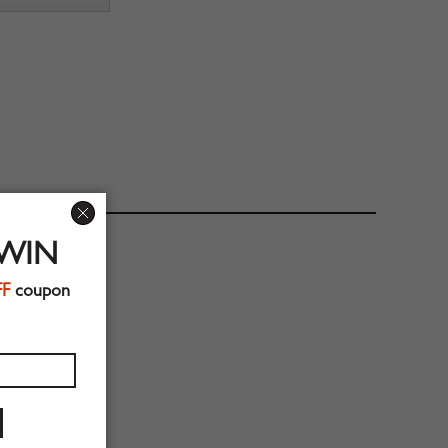
 WIN
FF
coupon