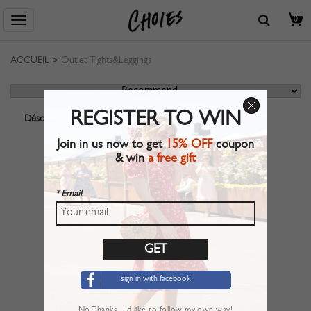
0
ACCUEIL
>
Outlet Tights&Leggings
REGISTER TO WIN
Désolé, aucun résultat ne correspond.
Join in us now to get
15% OFF
coupon
& win
a free gift
* Email
sign in with facebook