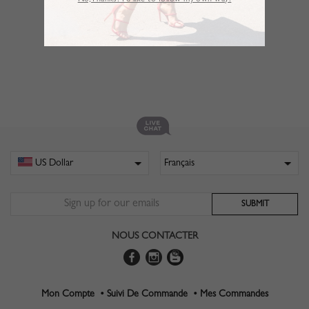
No,Thanks. I’d like to follow my own way!
NOUS CONTACTER
Mon Compte •
Suivi De Commande •
Mes Commandes