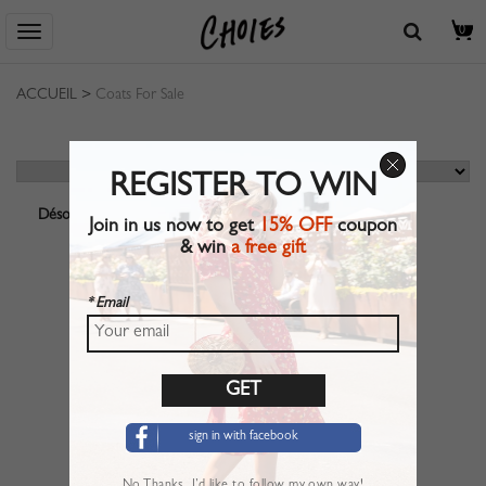
0
ACCUEIL
>
Coats For Sale
REGISTER TO WIN
Désolé, aucun résultat ne correspond.
Join in us now to get
15% OFF
coupon
& win
a free gift
* Email
sign in with facebook