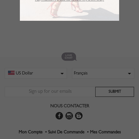
No,Thanks. I’d like to follow my own way!
NOUS CONTACTER
Mon Compte •
Suivi De Commande •
Mes Commandes