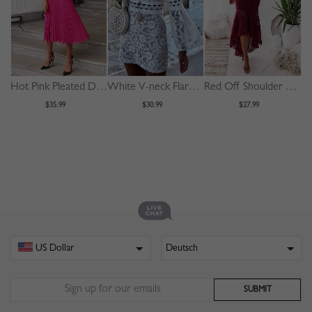
Hot Pink Pleated Detail Long Sleeve Midi Dress
White V-neck Flare Sleeve Lace Mini Dress
Red Off Shoulder Fishtail Hem Lace Bodycon Dress
$35.99
$30.99
$27.99