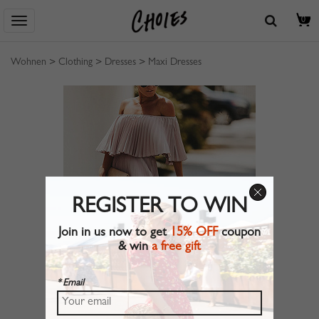
0
Wohnen
>
Clothing
>
Dresses
>
Maxi Dresses
REGISTER TO WIN
Join in us now to get
15% OFF
coupon
& win
a free gift
* Email