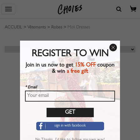
0
ACCUEIL
>
Vêtements
>
Robes
>
Mini Dresses
REGISTER TO WIN
Join in us now to get
15% OFF
coupon
& win
a free gift
* Email
sign in with facebook