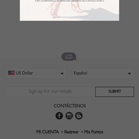
No,Thanks. I’d like to follow my own way!
CONTÁCTENOS
MI CUENTA •
Rastrear •
Mis Puntos