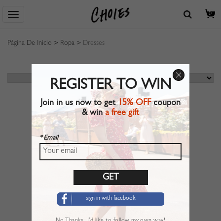
0
Página De Inicio
>
Ropa
>
Dresses
REGISTER TO WIN
Join in us now to get
15% OFF
coupon
& win
a free gift
* Email
sign in with facebook