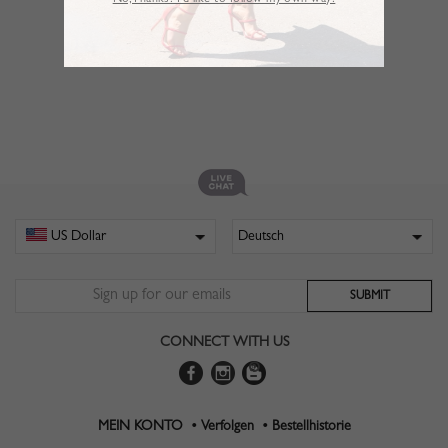
No,Thanks. I’d like to follow my own way!
CONNECT WITH US
MEIN KONTO •
Verfolgen •
Bestellhistorie