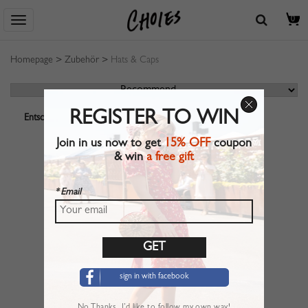
0
Homepage
>
Zubehör
>
Hats & Caps
REGISTER TO WIN
Entschuldigung! Ihre Suche ergab leider keine Produkttreffer.
Join in us now to get
15% OFF
coupon
& win
a free gift
* Email
sign in with facebook